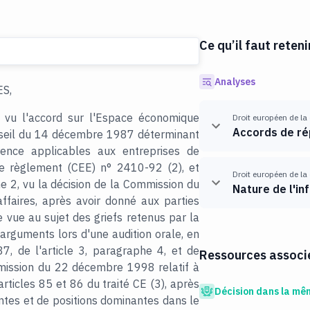
Ce qu’il faut reteni
Analyses
S,
 vu l'accord sur l'Espace économique
Droit européen de la
Accords de ré
seil du 14 décembre 1987 déterminant
rence applicables aux entreprises de
 le règlement (CEE) n° 2410-92 (2), et
Droit européen de la
e 2, vu la décision de la Commission du
Nature de l'in
faires, après avoir donné aux parties
e vue au sujet des griefs retenus par la
arguments lors d'une audition orale, en
7, de l'article 3, paragraphe 4, et de
Ressources associé
mission du 22 décembre 1998 relatif à
rticles 85 et 86 du traité CE (3), après
Décision dans la mê
ntes et de positions dominantes dans le