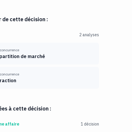
r de cette décision :
2 analyses
 concurrence
partition de marché
 concurrence
fraction
es à cette décision :
me affaire
1 décision