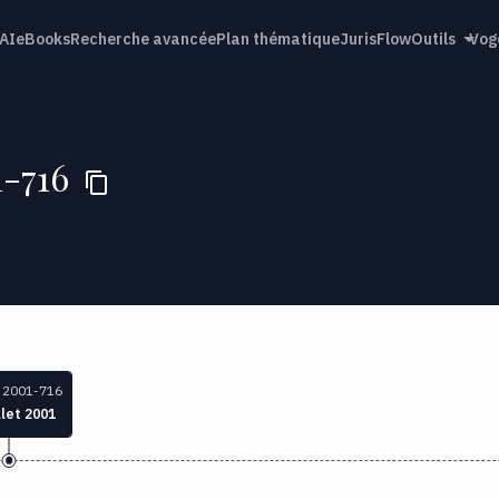
AI
eBooks
Recherche avancée
Plan thématique
JurisFlow
Outils
Vog
1-716
 2001-716
llet 2001