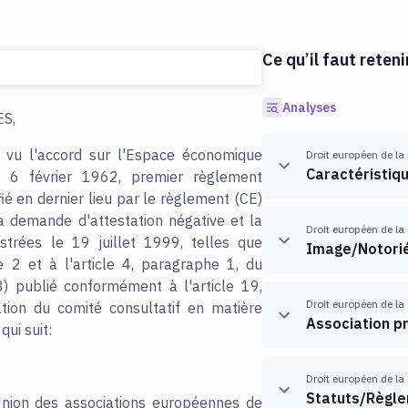
Ce qu’il faut reteni
Analyses
S,
 vu l'accord sur l'Espace économique
Droit européen de la
Caractéristiq
 6 février 1962, premier règlement
fié en dernier lieu par le règlement (CE)
a demande d'attestation négative et la
Droit européen de la
strées le 19 juillet 1999, telles que
Image/Notori
e 2 et à l'article 4, paragraphe 1, du
3) publié conformément à l'article 19,
Droit européen de la
ion du comité consultatif en matière
Association p
ui suit:
Droit européen de la
Statuts/Règl
'Union des associations européennes de