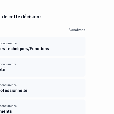
r de cette décision :
5 analyses
 concurrence
ues techniques/Fonctions
 concurrence
été
 concurrence
rofessionnelle
 concurrence
ements