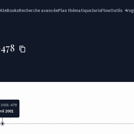
AI
eBooks
Recherche avancée
Plan thématique
JurisFlow
Outils
Vog
-478
 2001-478
ril 2001