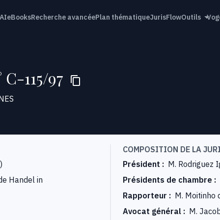
AI
eBooks
Recherche avancée
Plan thématique
JurisFlow
Outils
Vog
 C-115/97
NES
COMPOSITION DE LA JUR
)
Président
:
M. Rodriguez I
de Handel in
Présidents de chambre
:
Rapporteur
:
M. Moitinho 
Avocat général
:
M. Jaco