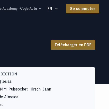
FR
Se connecter
elAcademy
VogelActu
Télécharger en PDF
IDICTION
glesias
MM. Puissochet, Hirsch, Jann
de Almeida
bs