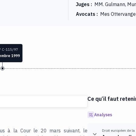
Juges
:
MM. Gulmann, Murr
Avocats
:
Mes Ottervanger
° C-115/97
embre 1999
Ce qu’il faut reteni
Analyses
us à la Cour le 20 mars suivant, le
Droit européen de la