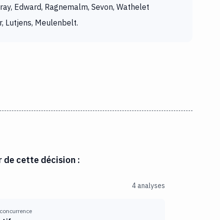
ay, Edward, Ragnemalm, Sevon, Wathelet
, Lutjens, Meulenbelt.
r de cette décision :
4 analyses
 concurrence