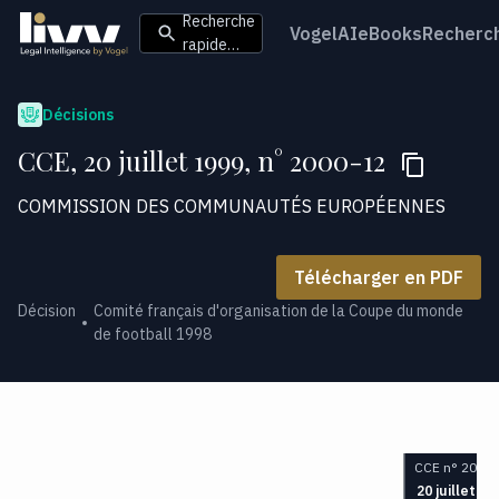
Recherche
VogelAI
eBooks
Recherc
rapide…
Décisions
CCE, 20 juillet 1999, n° 2000-12
COMMISSION DES COMMUNAUTÉS EUROPÉENNES
Télécharger en PDF
Décision
Comité français d'organisation de la Coupe du monde
de football 1998
CCE n° 2000-
20 juillet 19