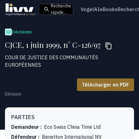
Recherche
VogelAI
eBooks
Recherc
rapide…
Décisions
CJCE, 1 juin 1999, n° C-126/97
COUR DE JUSTICE DES COMMUNAUTÉS
EUROPÉENNES
Télécharger en PDF
Décision
PARTIES
Demandeur
:
Eco Swiss China Time Ltd
Défendeur
:
Benetton International NV