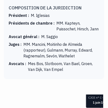
COMPOSITION DE LA JURIDICTION
Président
:
M. Iglesias
Présidents de chambre
:
MM. Kapteyn,
Puissochet, Hirsch, Jann
Avocat général
:
M. Saggio
Juges
:
MM. Mancini, Moitinho de Almeida
(rapporteur), Gulmann, Murray, Edward,
Ragnemalm, Sevón, Wathelet
Avocats
:
Mes Bos, Slotboom, Van Bael, Groen,
Van Dijk, Van Empel
CJCE n° C-126
1 juin 1999