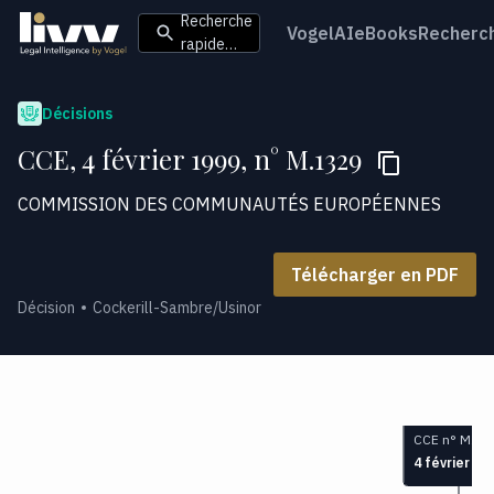
Recherche
VogelAI
eBooks
Recherc
rapide…
Décisions
CCE, 4 février 1999, n° M.1329
COMMISSION DES COMMUNAUTÉS EUROPÉENNES
Télécharger en PDF
Décision
Cockerill-Sambre/Usinor
CCE n° M.13
4 février 19