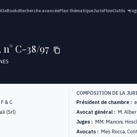
AI
eBooks
Recherche avancée
Plan thématique
JurisFlow
Outils
Vog
, n° C-38/97
NES
COMPOSITION DE LA JUR
 F & C
Président de chambre
:
e
li (Srl)
Avocat général
:
M. Alber
Juges
:
MM. Mancini, Hirsc
Avocats
:
Mes Rocca, Cont