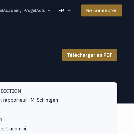
FR
Se connecter
elAcademy
VogelActu
Télécharger en PDF
IDICTION
t rapporteur : M. Schintgen
h
e, Giacomini.