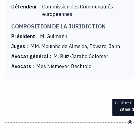
Défendeur
:
Commission des Communautés
européennes
COMPOSITION DE LA JURIDICTION
Président
:
M. Gulmann
Juges
:
MM. Moitinho de Almeida, Edward, Jann
Avocat général
:
M. Ruiz-Jarabo Colomer
Avocats
:
Mes Niemeyer, Bechtold.
CJCE n° C-7/9
28 mai 199