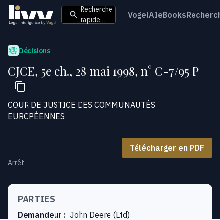
Recherche
VogelAI
eBooks
Recherc
rapide…
Décisions
CJCE, 5e ch., 28 mai 1998, n° C-7/95 P
COUR DE JUSTICE DES COMMUNAUTÉS
EUROPÉENNES
Télécharger en PDF
Arrêt
PARTIES
Demandeur
:
John Deere (Ltd)