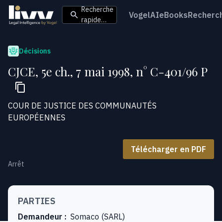
Recherche
VogelAI
eBooks
Recherc
rapide…
Décisions
CJCE, 5e ch., 7 mai 1998, n° C-401/96 P
COUR DE JUSTICE DES COMMUNAUTÉS
EUROPÉENNES
Télécharger en PDF
Arrêt
PARTIES
Demandeur
:
Somaco (SARL)