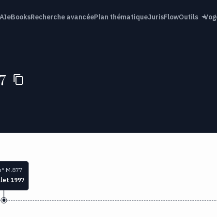
AI
eBooks
Recherche avancée
Plan thématique
JurisFlow
Outils
Vog
7
n° M.877
llet 1997