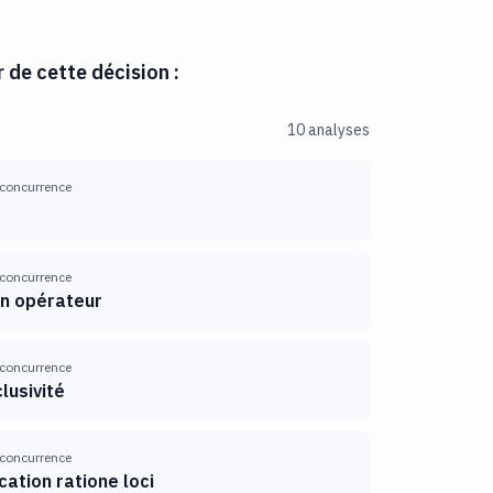
r de cette décision :
10 analyses
 concurrence
 concurrence
un opérateur
 concurrence
lusivité
 concurrence
ation ratione loci