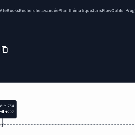
AI
eBooks
Recherche avancée
Plan thématique
JurisFlow
Outils
Vog
n° M.754
ril 1997