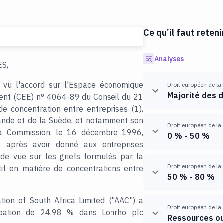
Ce qu’il faut reteni
Analyses
S,
 vu l'accord sur l'Espace économique
Droit européen de la
Majorité des d
ment (CEE) n° 4064-89 du Conseil du 21
e concentration entre entreprises (1),
nlande et de la Suède, et notamment son
Droit européen de la
 la Commission, le 16 décembre 1996,
0 % - 50 %
, après avoir donné aux entreprises
 de vue sur les griefs formulés par la
Droit européen de la
if en matière de concentrations entre
50 % - 80 %
on of South Africa Limited ("AAC") a
Droit européen de la
icipation de 24,98 % dans Lonrho plc
Ressources ou