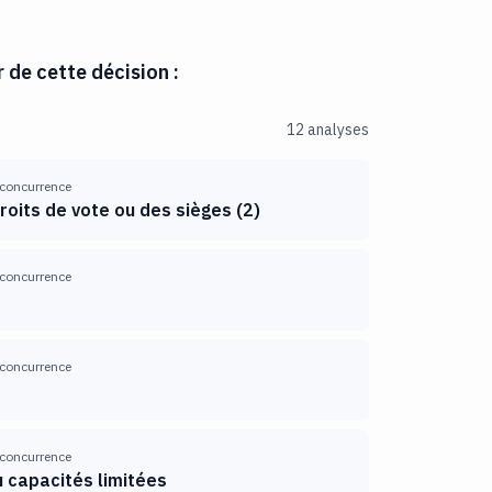
r de cette décision :
12 analyses
 concurrence
roits de vote ou des sièges
(
2
)
 concurrence
 concurrence
 concurrence
 capacités limitées