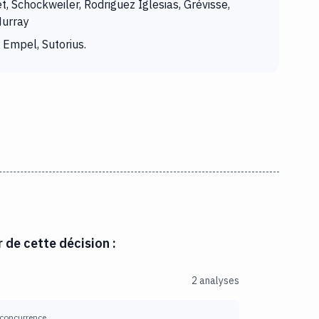
t, Schockweiler, Rodriguez Iglesias, Grévisse,
Murray
 Empel, Sutorius.
r de cette décision :
2 analyses
 concurrence