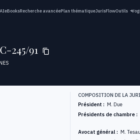
AI
eBooks
Recherche avancée
Plan thématique
JurisFlow
Outils
Vog
 C-245/91
NES
COMPOSITION DE LA JUR
Président
:
M. Due
Présidents de chambre
:
Avocat général
:
M. Tesa