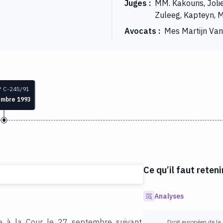
Juges
:
MM. Kakouris, Jolie
Zuleeg, Kapteyn, 
Avocats
:
Mes Martijn Van
° C-245/91
embre 1993
Ce qu’il faut reteni
Analyses
 à la Cour le 27 septembre suivant,
Droit européen de la