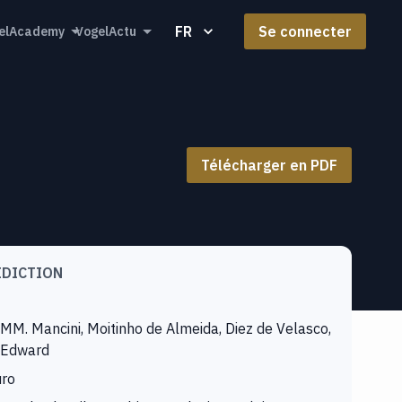
FR
Se connecter
elAcademy
VogelActu
Télécharger en PDF
IDICTION
MM. Mancini, Moitinho de Almeida, Diez de Velasco,
Edward
uro