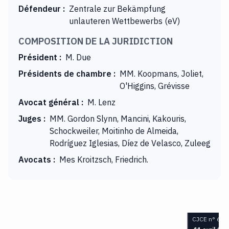
Défendeur
:
Zentrale zur Bekämpfung
unlauteren Wettbewerbs (eV)
COMPOSITION DE LA JURIDICTION
Président
:
M. Due
Présidents de chambre
:
MM. Koopmans, Joliet,
O'Higgins, Grévisse
Avocat général
:
M. Lenz
Juges
:
MM. Gordon Slynn, Mancini, Kakouris,
Schockweiler, Moitinho de Almeida,
Rodríguez Iglesias, Díez de Velasco, Zuleeg
Avocats
:
Mes Kroitzsch, Friedrich.
CJCE n° 66-