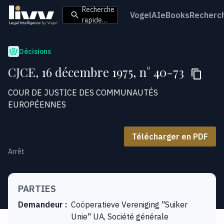
Recherche
VogelAI
eBooks
Recherc
rapide…
Décisions
CJCE, 16 décembre 1975, n° 40-73
COUR DE JUSTICE DES COMMUNAUTÉS
EUROPÉENNES
Télécharger en PDF
Arrêt
PARTIES
Demandeur
:
Coöperatieve Vereniging "Suiker
Unie" UA, Société générale