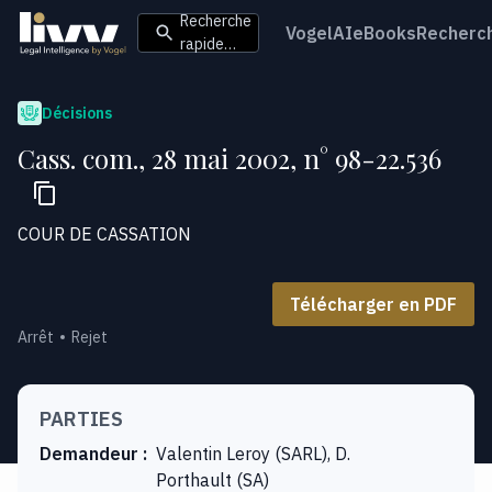
Recherche
VogelAI
eBooks
Recherc
rapide…
Décisions
Cass. com., 28 mai 2002, n° 98-22.536
COUR DE CASSATION
Télécharger en PDF
Arrêt
Rejet
PARTIES
Demandeur
:
Valentin Leroy (SARL), D.
Porthault (SA)