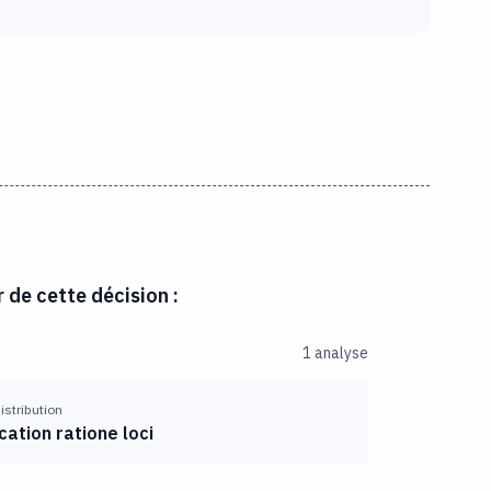
r de cette décision :
1 analyse
distribution
ation ratione loci