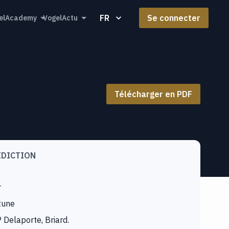
FR
Se connecter
elAcademy
VogelActu
Télécharger en PDF
IDICTION
r
tune
 Delaporte, Briard.