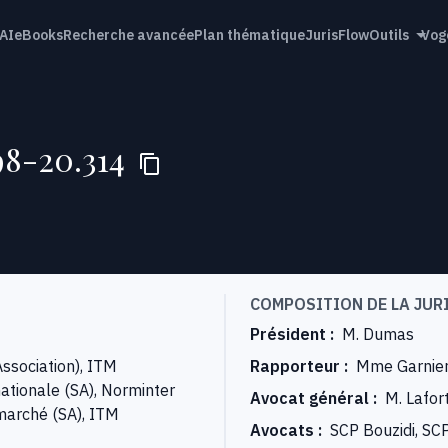
AI
eBooks
Recherche avancée
Plan thématique
JurisFlow
Outils
Vog
98-20.314
COMPOSITION DE LA JUR
Président
:
M. Dumas
ssociation), ITM
Rapporteur
:
Mme Garnie
nationale (SA), Norminter
Avocat général
:
M. Lafor
rmarché (SA), ITM
Avocats
:
SCP Bouzidi, SCP