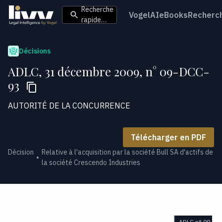
Recherche
VogelAI
eBooks
Recherc
rapide…
Décisions
ADLC, 31 décembre 2009, n° 09-DCC-
93
AUTORITÉ DE LA CONCURRENCE
Télécharger en PDF
Décision
Relative à l'acquisition par la société Bull SA d'actifs de
la société Crescendo Industries
ADLC n° 09-DC