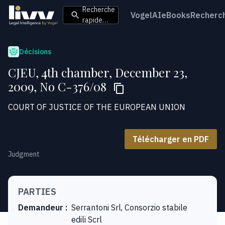
Recherche
VogelAI
eBooks
Recherc
rapide…
Décisions
CJEU, 4th chamber, December 23,
2009, No C-376/08
COURT OF JUSTICE OF THE EUROPEAN UNION
Télécharger en PDF
Judgment
PARTIES
Demandeur
:
Serrantoni Srl, Consorzio stabile
edili Scrl