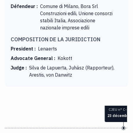
Défendeur
:
Comune di Milano, Bora Srl
Construzioni edili, Unione consorzi
stabili Italia, Associazione
nazionale imprese edili
COMPOSITION DE LA JURIDICTION
President
:
Lenaerts
Advocate General
:
Kokott
Judge
:
Silva de Lapuerta, Juhász (Rapporteur),
Arestis, von Danwitz
CJEU n° C-376
23 décembre 