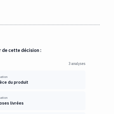
r de cette décision :
3 analyses
mation
èce du produit
mation
oses livrées