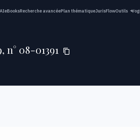
AI
eBooks
Recherche avancée
Plan thématique
JurisFlow
Outils
Vog
9, n° 08-01391