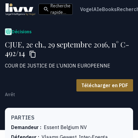
Recherche
VogelAI
eBooks
Recherc
rapide…
Décisions
CJUE, 2e ch., 29 septembre 2016, n° C-
492/14
COUR DE JUSTICE DE L’UNION EUROPEENNE
Télécharger en PDF
Arrêt
PARTIES
Demandeur
:
Essent Belgium NV
Défendeur
:
Vlaams Gewest, Inter-Energa,