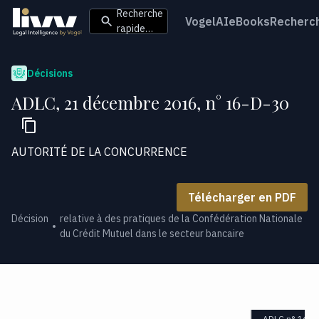
Recherche
VogelAI
eBooks
Recherc
rapide…
Décisions
ADLC, 21 décembre 2016, n° 16-D-30
AUTORITÉ DE LA CONCURRENCE
Télécharger en PDF
Décision
relative à des pratiques de la Confédération Nationale
du Crédit Mutuel dans le secteur bancaire
ADLC n° 16-D