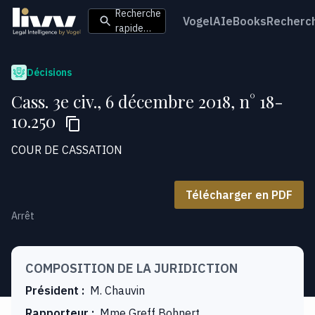
Recherche
VogelAI
eBooks
Recherc
rapide…
Décisions
Cass. 3e civ., 6 décembre 2018, n° 18-
10.250
COUR DE CASSATION
Télécharger en PDF
Arrêt
COMPOSITION DE LA JURIDICTION
Président
:
M. Chauvin
Rapporteur
:
Mme Greff Bohnert