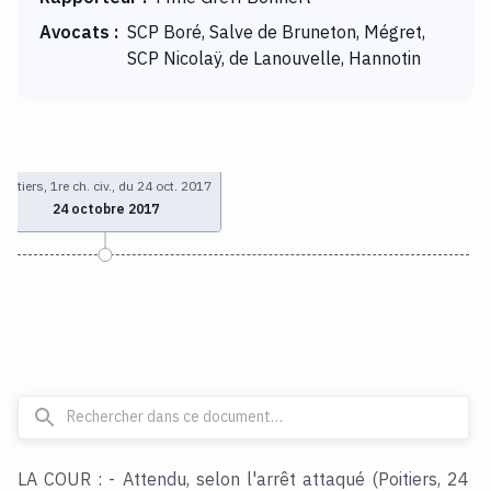
Avocats
:
SCP Boré, Salve de Bruneton, Mégret,
SCP Nicolaÿ, de Lanouvelle, Hannotin
Poitiers, 1re ch. civ., du 24 oct. 2017
24 octobre 2017
LA COUR : - Attendu, selon l'arrêt attaqué (Poitiers, 24