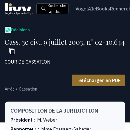
Recherche
VogelAI
eBooks
Recherc
rapide…
Décisions
Cass. 3e civ., 9 juillet 2003, n° 02-10.644
COUR DE CASSATION
Télécharger en PDF
Arrêt
Cassation
COMPOSITION DE LA JURIDICTION
Président
:
M. Weber
Rapporteur
:
Mme Fossaert-Sabatier