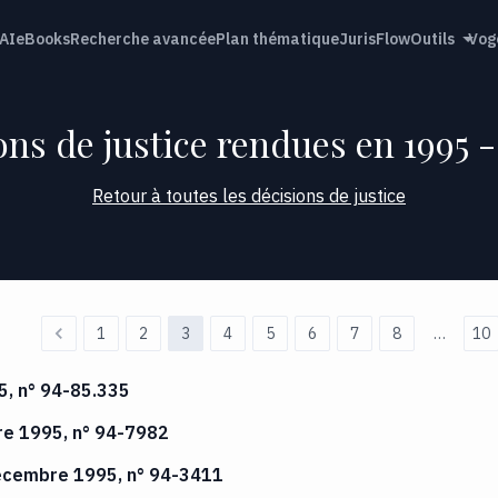
AI
eBooks
Recherche avancée
Plan thématique
JurisFlow
Outils
Vog
ons de justice rendues en 1995 -
Retour à toutes les décisions de justice
1
2
3
4
5
6
7
8
…
10
5, n° 94-85.335
re 1995, n° 94-7982
 décembre 1995, n° 94-3411