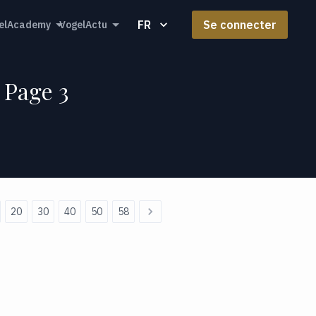
FR
Se connecter
elAcademy
VogelActu
 Page 3
20
30
40
50
58