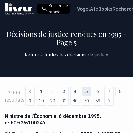
Recherche
VogelAI
eBooks
Recherc
rapide…
Décisions de justice rendues en 1995 -
Page 5
Retour à toutes les décisions de justice
1
2
3
4
5
6
7
8
~2 000
résultats
9
10
20
30
40
50
58
Ministre de l’Économie, 6 décembre 1995,
n° FCEC9610024Y