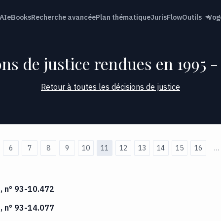
AI
eBooks
Recherche avancée
Plan thématique
JurisFlow
Outils
Vog
ns de justice rendues en 1995 -
Retour à toutes les décisions de justice
6
7
8
9
10
11
12
13
14
15
16
…
5, n° 93-10.472
5, n° 93-14.077