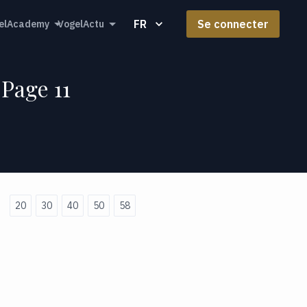
FR
Se connecter
elAcademy
VogelActu
 Page 11
20
30
40
50
58