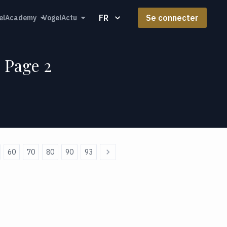
FR
Se connecter
elAcademy
VogelActu
- Page 2
60
70
80
90
93