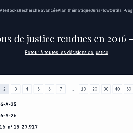
AI
eBooks
Recherche avancée
Plan thématique
JurisFlow
Outils
Vog
ns de justice rendues en 2016 
Retour à toutes les décisions de justice
2
3
4
5
6
7
…
10
20
30
40
50
16-A-25
16-A-26
16, n° 15-27.917